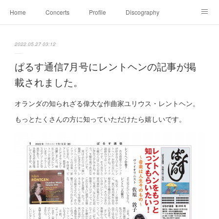
Home
Concerts
Profile
Discography
Movie
Julius Röntgen
Lesson
Blog
2022.05.27 03:12
Family＆Contact
レジーナ三重奏団 Trio Regina
ぱるす通信7月号にレントヘンの記事が掲
載されました。
オランダの知られざる偉大な作曲家ユリウス・レントヘン。
もっとたくさんの方に知っていただけたら嬉しいです。