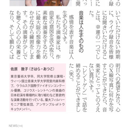
NEWS
(
14
)