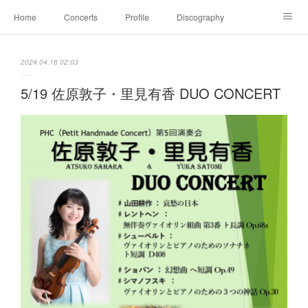
Home
Concerts
Profile
Discography
Movie
Julius Röntgen
Lesson
Blog
2024.04.16 02:03
Family＆Contact
レジーナ三重奏団 Trio Regina
5/19 佐原敦子・里見有香 DUO CONCERT