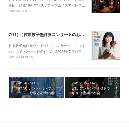
奏団、結成10周年記念ツアーブエノスアイレス…
2026.06.01 02:17
7/11(土)佐原敦子無伴奏コンサートのお知らせ
佐原敦子無伴奏ヴァイオリンコンサート～ レント
ヘン×J.S.バッハ×イザイ～Vol.22026年7月11日…
2026.04.14 01:55
2024.06.07 05:17
2024.04.16 01:57
10/1(火)レントヘン×ブラ
5/13 アンサンブルofトウ
ームス 尊敬と友情の絆
キョウ 定期演奏会