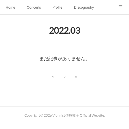
Home
Concerts
Profile
Discography
Movie
Julius Röntgen
Lesson
Blog
2022
.
03
Family＆Contact
レジーナ三重奏団 Trio Regina
まだ記事がありません。
1
2
3
Copyright ©
2026
Violinist 佐原敦子 Official Website
.