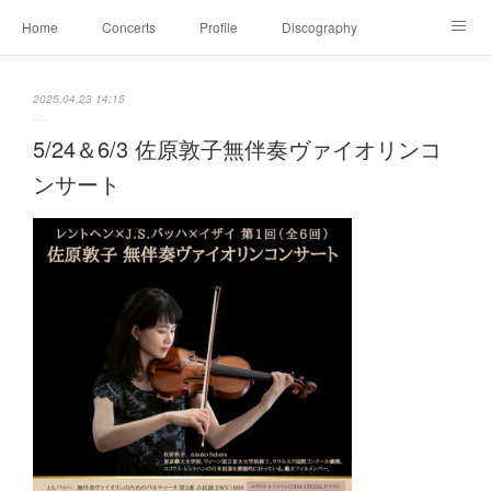
Home
Concerts
Profile
Discography
Movie
Julius Röntgen
Lesson
Blog
2025.04.23 14:15
Family＆Contact
レジーナ三重奏団 Trio Regina
5/24＆6/3 佐原敦子無伴奏ヴァイオリンコ
ンサート