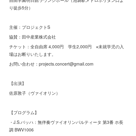
自由学園明日館ラウンジホール（池袋駅メトロポリタン口よ
り徒歩5分）
主催：プロジェクトS
協賛：田中産業株式会社
チケット：全自由席 4,000円 学生2,000円 ※未就学児の入
場はお断りいたします。
お問い合わせ：projects.concert@gmail.com
【出演】
佐原敦子（ヴァイオリン）
【プログラム】
・J.S.バッハ：無伴奏ヴァイオリンパルティータ 第3番 ホ長
調 BWV1006