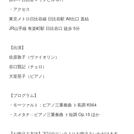
・アクセス
東京メトロ日比谷線 日比谷駅 A9出口 直結
JR山手線 有楽町駅 日比谷口 徒歩 5分
【出演】
佐原敦子（ヴァイオリン）
谷口賢記（チェロ）
大室晃子（ピアノ）
【プログラム】
・モーツァルト：ピアノ三重奏曲 ト長調 K564
・スメタナ：ピアノ三重奏曲 ト短調 Op.15 ほか
【お申込み方法】下記のリンクよりお申込みいただけます。