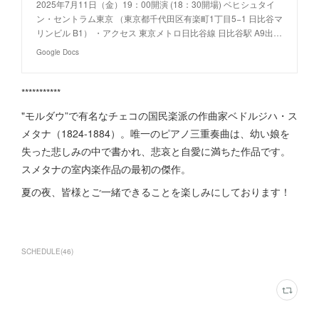
2025年7月11日（金）19：00開演 (18：30開場) ベヒシュタイ
ン・セントラム東京 （東京都千代田区有楽町1丁目5−1 日比谷マ
リンビル B1） ・アクセス 東京メトロ日比谷線 日比谷駅 A9出…
Google Docs
***********
"モルダウ”で有名なチェコの国民楽派の作曲家ベドルジハ・ス
メタナ（1824-1884）。唯一のピアノ三重奏曲は、幼い娘を
失った悲しみの中で書かれ、悲哀と自愛に満ちた作品です。
スメタナの室内楽作品の最初の傑作。
夏の夜、皆様とご一緒できることを楽しみにしております！
SCHEDULE
(
46
)