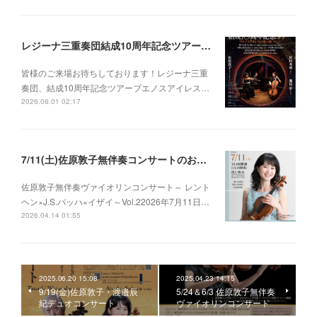
レジーナ三重奏団結成10周年記念ツアー ブエノスアイレスの夏〜秋2026
皆様のご来場お待ちしております！レジーナ三重
奏団、結成10周年記念ツアーブエノスアイレス…
2026.06.01 02:17
7/11(土)佐原敦子無伴奏コンサートのお知らせ
佐原敦子無伴奏ヴァイオリンコンサート～ レント
ヘン×J.S.バッハ×イザイ～Vol.22026年7月11日…
2026.04.14 01:55
2025.06.20 15:08
2025.04.23 14:15
9/19(金)佐原敦子・渡邉辰
5/24＆6/3 佐原敦子無伴奏
紀デュオコンサート
ヴァイオリンコンサート