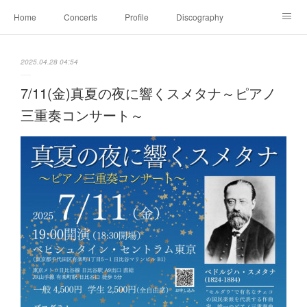
Home
Concerts
Profile
Discography
Movie
Julius Röntgen
Lesson
Blog
2025.04.28 04:54
Family＆Contact
レジーナ三重奏団 Trio Regina
7/11(金)真夏の夜に響くスメタナ～ピアノ
三重奏コンサート～